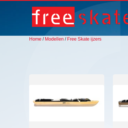
Home
/
Modellen
/
Free Skate ijzers