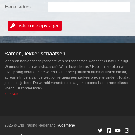
E-mailadres
Instelcode opvragen
Samen, lekker schaatsen
Iedereen herkent het bijzondere van het schaatsen wanneer er natuurijs ligt.
Wanneer kunnen we schaatsen? Waar houdt het ijs? Hoe laat spreken we
af? Op slag verandert de wereld. Onderweg drukken automobilisten elkaar,
agressief rijden, van de weg, om ergens een parkeerplekje te vinden. Tot dat
je op het ijs bent. De wereld verandert opslag en opeens is iedereen elkaars
vriend. Bijzonder toch?
lees verder...
2026 © Eris Trading Nederland
Algemene