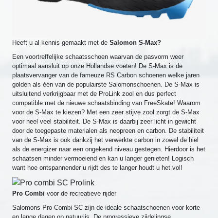
Heeft u al kennis gemaakt met de
Salomon S-Max?
Een voortreffelijke schaatsschoen waarvan de pasvorm weer
optimaal aansluit op onze Hollandse voeten! De S-Max is de
plaatsvervanger van de fameuze RS Carbon schoenen welke jaren
golden als één van de populairste Salomonschoenen. De S-Max is
uitsluitend verkrijgbaar met de ProLink zool en dus perfect
compatible met de nieuwe schaatsbinding van FreeSkate! Waarom
voor de S-Max te kiezen? Met een zeer stijve zool zorgt de S-Max
voor heel veel stabiliteit. De S-Max is daarbij zeer licht in gewicht
door de toegepaste materialen als neopreen en carbon. De stabiliteit
van de S-Max is ook dankzij het verwerkte carbon in zowel de hiel
als de energizer naar een ongekend niveau gestegen. Hierdoor is het
schaatsen minder vermoeiend en kan u langer genieten! Logisch
want hoe ontspannender u rijdt des te langer houdt u het vol!
Pro Combi
voor de recreatieve rijder
Salomons Pro Combi SC zijn de ideale schaatschoenen voor korte
en lange dagen op natuurijs. De progressieve zijdelingse