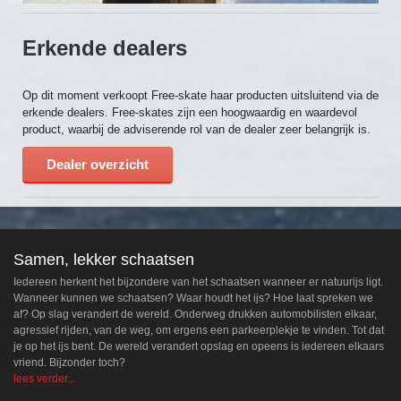
Erkende dealers
Op dit moment verkoopt Free-skate haar producten uitsluitend via de
erkende dealers. Free-skates zijn een hoogwaardig en waardevol
product, waarbij de adviserende rol van de dealer zeer belangrijk is.
Dealer overzicht
Samen, lekker schaatsen
Iedereen herkent het bijzondere van het schaatsen wanneer er natuurijs ligt.
Wanneer kunnen we schaatsen? Waar houdt het ijs? Hoe laat spreken we
af? Op slag verandert de wereld. Onderweg drukken automobilisten elkaar,
agressief rijden, van de weg, om ergens een parkeerplekje te vinden. Tot dat
je op het ijs bent. De wereld verandert opslag en opeens is iedereen elkaars
vriend. Bijzonder toch?
lees verder...