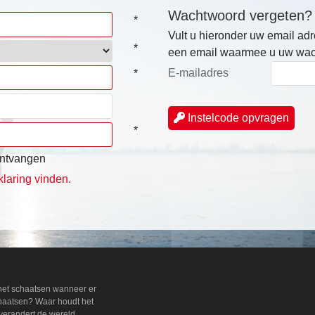
Wachtwoord vergeten?
*
Vult u hieronder uw email adr
*
een email waarmee u uw wach
E-mailadres
*
Instelcode opvragen
*
 ontvangen
klaring vinden.
 het schaatsen wanneer er
chaatsen? Waar houdt het
verandert de wereld.