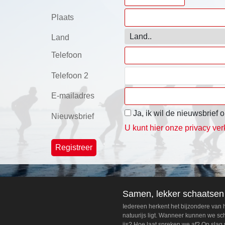
Plaats
Land
Telefoon
Telefoon 2
E-mailadres
Ja, ik wil de nieuwsbrief
Nieuwsbrief
U kunt hier onze privacy ver
Samen, lekker schaatsen
Iedereen herkent het bijzondere van
natuurijs ligt. Wanneer kunnen we s
ijs? Hoe laat spreken we af? Op slag 