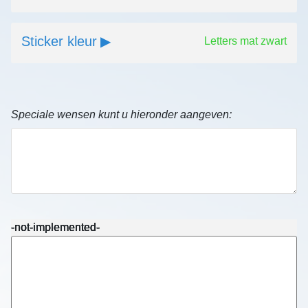
Sticker kleur
Letters mat zwart
Speciale wensen kunt u hieronder aangeven:
-not-implemented-
-not-implemented-
-not-implemented-
-not-implemented-