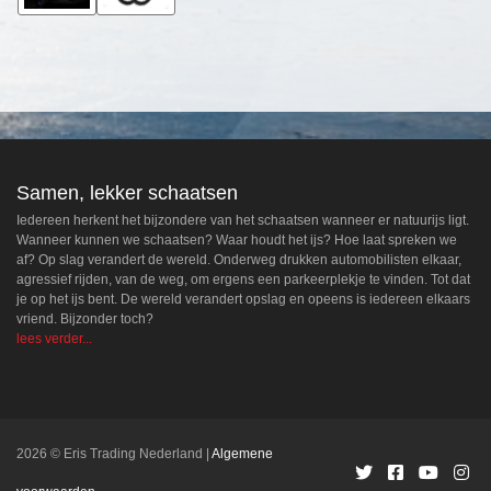
Samen, lekker schaatsen
Iedereen herkent het bijzondere van het schaatsen wanneer er natuurijs ligt.
Wanneer kunnen we schaatsen? Waar houdt het ijs? Hoe laat spreken we
af? Op slag verandert de wereld. Onderweg drukken automobilisten elkaar,
agressief rijden, van de weg, om ergens een parkeerplekje te vinden. Tot dat
je op het ijs bent. De wereld verandert opslag en opeens is iedereen elkaars
vriend. Bijzonder toch?
lees verder...
2026 © Eris Trading Nederland
Algemene