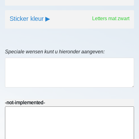
Sticker kleur
Letters mat zwart
Speciale wensen kunt u hieronder aangeven:
-not-implemented-
-not-implemented-
-not-implemented-
-not-implemented-