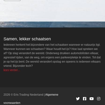
Samen, lekker schaatsen
Iedereen herkent het bijzondere van het schaatsen wanneer er natuurijs ligt.
Wanneer kunnen we schaatsen? Waar houdt het ijs? Hoe laat spreken we
af? Op slag verandert de wereld. Onderweg drukken automobilisten elkaar,
agressief rijden, van de weg, om ergens een parkeerplekje te vinden. Tot dat
je op het ijs bent. De wereld verandert opslag en opeens is iedereen elkaars
vriend. Bijzonder toch?
lees verder...
2026 © Eris Trading Nederland
Algemene
voorwaarden