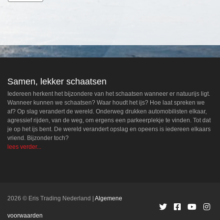
Samen, lekker schaatsen
Iedereen herkent het bijzondere van het schaatsen wanneer er natuurijs ligt.
Wanneer kunnen we schaatsen? Waar houdt het ijs? Hoe laat spreken we
af? Op slag verandert de wereld. Onderweg drukken automobilisten elkaar,
agressief rijden, van de weg, om ergens een parkeerplekje te vinden. Tot dat
je op het ijs bent. De wereld verandert opslag en opeens is iedereen elkaars
vriend. Bijzonder toch?
lees verder...
2026 © Eris Trading Nederland
Algemene
voorwaarden