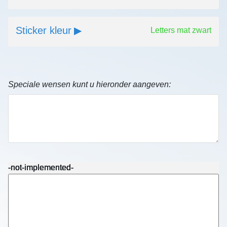
Sticker kleur
Letters mat zwart
Speciale wensen kunt u hieronder aangeven:
-not-implemented-
-not-implemented-
-not-implemented-
-not-implemented-