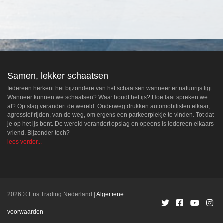
Samen, lekker schaatsen
Iedereen herkent het bijzondere van het schaatsen wanneer er natuurijs ligt.
Wanneer kunnen we schaatsen? Waar houdt het ijs? Hoe laat spreken we
af? Op slag verandert de wereld. Onderweg drukken automobilisten elkaar,
agressief rijden, van de weg, om ergens een parkeerplekje te vinden. Tot dat
je op het ijs bent. De wereld verandert opslag en opeens is iedereen elkaars
vriend. Bijzonder toch?
lees verder...
2026 © Eris Trading Nederland
Algemene
voorwaarden