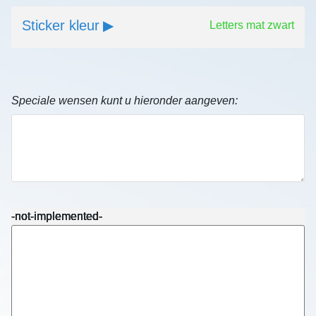
Sticker kleur
Letters mat zwart
Speciale wensen kunt u hieronder aangeven:
-not-implemented-
-not-implemented-
-not-implemented-
-not-implemented-