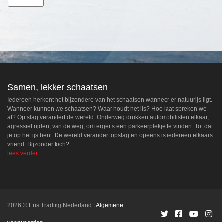
Samen, lekker schaatsen
Iedereen herkent het bijzondere van het schaatsen wanneer er natuurijs ligt.
Wanneer kunnen we schaatsen? Waar houdt het ijs? Hoe laat spreken we
af? Op slag verandert de wereld. Onderweg drukken automobilisten elkaar,
agressief rijden, van de weg, om ergens een parkeerplekje te vinden. Tot dat
je op het ijs bent. De wereld verandert opslag en opeens is iedereen elkaars
vriend. Bijzonder toch?
lees verder...
2026 © Eris Trading Nederland
Algemene