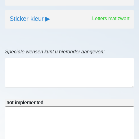
Sticker kleur
Letters mat zwart
Speciale wensen kunt u hieronder aangeven:
-not-implemented-
-not-implemented-
-not-implemented-
-not-implemented-