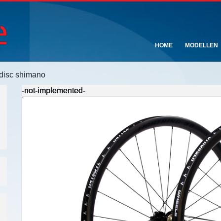
HOME
MODELLEN
 disc shimano
-not-implemented-
-not-implemented-
-not-implemented-
-not-implemented-