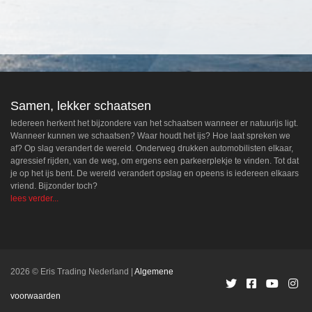
Samen, lekker schaatsen
Iedereen herkent het bijzondere van het schaatsen wanneer er natuurijs ligt.
Wanneer kunnen we schaatsen? Waar houdt het ijs? Hoe laat spreken we
af? Op slag verandert de wereld. Onderweg drukken automobilisten elkaar,
agressief rijden, van de weg, om ergens een parkeerplekje te vinden. Tot dat
je op het ijs bent. De wereld verandert opslag en opeens is iedereen elkaars
vriend. Bijzonder toch?
lees verder...
2026 © Eris Trading Nederland
Algemene
voorwaarden