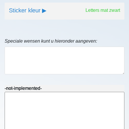
Sticker kleur
Letters mat zwart
Speciale wensen kunt u hieronder aangeven:
-not-implemented-
-not-implemented-
-not-implemented-
-not-implemented-