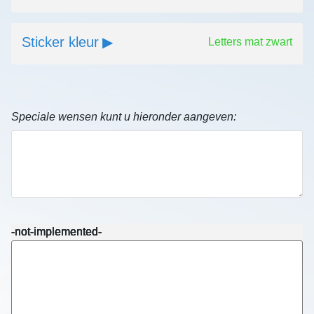
Sticker kleur
Letters mat zwart
Speciale wensen kunt u hieronder aangeven:
-not-implemented-
-not-implemented-
-not-implemented-
-not-implemented-