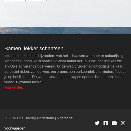
Samen, lekker schaatsen
Iedereen herkent het bijzondere van het schaatsen wanneer er natuurijs ligt.
Wanneer kunnen we schaatsen? Waar houdt het ijs? Hoe laat spreken we
af? Op slag verandert de wereld. Onderweg drukken automobilisten elkaar,
agressief rijden, van de weg, om ergens een parkeerplekje te vinden. Tot dat
je op het ijs bent. De wereld verandert opslag en opeens is iedereen elkaars
vriend. Bijzonder toch?
lees verder...
2026 © Eris Trading Nederland
Algemene
voorwaarden