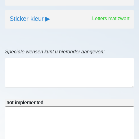
Sticker kleur
Letters mat zwart
Speciale wensen kunt u hieronder aangeven:
-not-implemented-
-not-implemented-
-not-implemented-
-not-implemented-