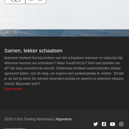
Samen, lekker schaatsen
Iedereen herkent het bijzondere van het schaatsen wanneer er natuurijs ligt.
Wanneer kunnen we schaatsen? Waar houdt het ijs? Hoe laat spreken we
af? Op slag verandert de wereld. Onderweg drukken automobilisten elkaar,
agressief rijden, van de weg, om ergens een parkeerplekje te vinden. Tot dat
je op het ijs bent. De wereld verandert opslag en opeens is iedereen elkaars
vriend. Bijzonder toch?
lees verder...
2026 © Eris Trading Nederland
Algemene