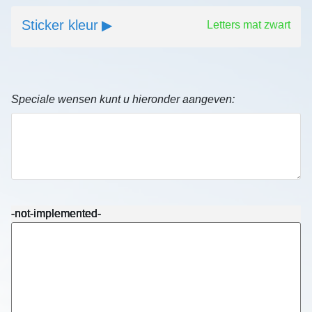
Sticker kleur
Letters mat zwart
Speciale wensen kunt u hieronder aangeven:
-not-implemented-
-not-implemented-
-not-implemented-
-not-implemented-