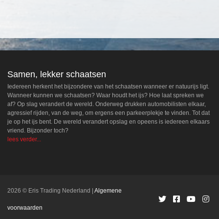
Samen, lekker schaatsen
Iedereen herkent het bijzondere van het schaatsen wanneer er natuurijs ligt.
Wanneer kunnen we schaatsen? Waar houdt het ijs? Hoe laat spreken we
af? Op slag verandert de wereld. Onderweg drukken automobilisten elkaar,
agressief rijden, van de weg, om ergens een parkeerplekje te vinden. Tot dat
je op het ijs bent. De wereld verandert opslag en opeens is iedereen elkaars
vriend. Bijzonder toch?
lees verder...
2026 © Eris Trading Nederland
Algemene
voorwaarden