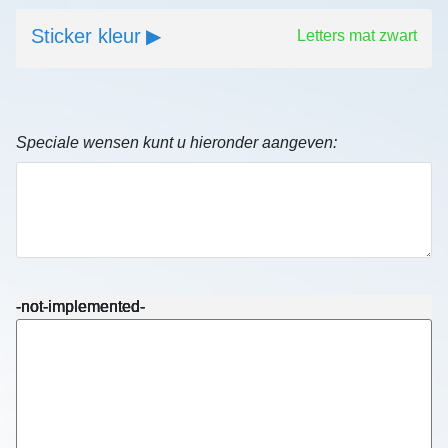
Sticker kleur
Letters mat zwart
Speciale wensen kunt u hieronder aangeven:
-not-implemented-
-not-implemented-
-not-implemented-
-not-implemented-