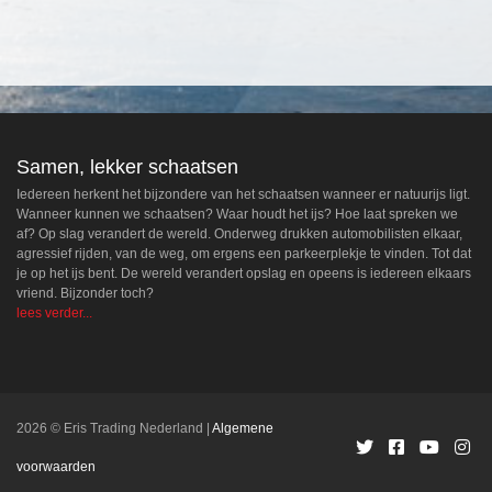
Samen, lekker schaatsen
Iedereen herkent het bijzondere van het schaatsen wanneer er natuurijs ligt.
Wanneer kunnen we schaatsen? Waar houdt het ijs? Hoe laat spreken we
af? Op slag verandert de wereld. Onderweg drukken automobilisten elkaar,
agressief rijden, van de weg, om ergens een parkeerplekje te vinden. Tot dat
je op het ijs bent. De wereld verandert opslag en opeens is iedereen elkaars
vriend. Bijzonder toch?
lees verder...
2026 © Eris Trading Nederland
Algemene
voorwaarden