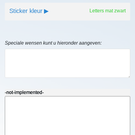
Sticker kleur
Letters mat zwart
Speciale wensen kunt u hieronder aangeven:
-not-implemented-
-not-implemented-
-not-implemented-
-not-implemented-