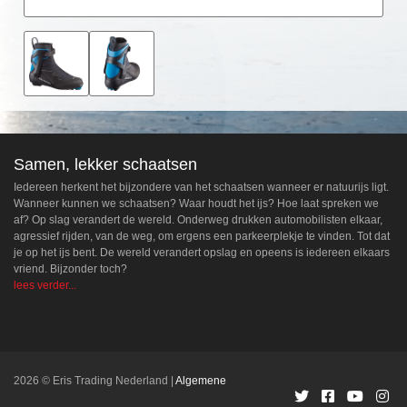
Samen, lekker schaatsen
Iedereen herkent het bijzondere van het schaatsen wanneer er natuurijs ligt.
Wanneer kunnen we schaatsen? Waar houdt het ijs? Hoe laat spreken we
af? Op slag verandert de wereld. Onderweg drukken automobilisten elkaar,
agressief rijden, van de weg, om ergens een parkeerplekje te vinden. Tot dat
je op het ijs bent. De wereld verandert opslag en opeens is iedereen elkaars
vriend. Bijzonder toch?
lees verder...
2026 © Eris Trading Nederland
Algemene