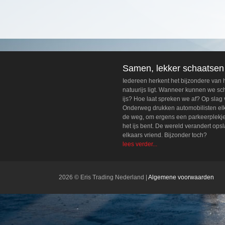
Samen, lekker schaatsen
Iedereen herkent het bijzondere van
natuurijs ligt. Wanneer kunnen we s
ijs? Hoe laat spreken we af? Op slag 
Onderweg drukken automobilisten elka
de weg, om ergens een parkeerplekje t
het ijs bent. De wereld verandert ops
elkaars vriend. Bijzonder toch?
lees verder...
2026 © Eris Trading Nederland
Algemene voorwaarden