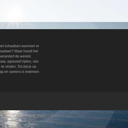
 het schaatsen wanneer er
chaatsen? Waar houdt het
verandert de wereld.
ar, agressief rijden, van
e vinden. Tot dat je op
lag en opeens is iedereen